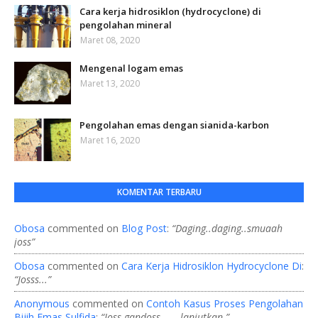
Cara kerja hidrosiklon (hydrocyclone) di
pengolahan mineral
Maret 08, 2020
Mengenal logam emas
Maret 13, 2020
Pengolahan emas dengan sianida-karbon
Maret 16, 2020
KOMENTAR TERBARU
Obosa
commented on
Blog Post
:
“Daging..daging..smuaah
joss”
Obosa
commented on
Cara Kerja Hidrosiklon Hydrocyclone Di
:
“Josss...”
Anonymous
commented on
Contoh Kasus Proses Pengolahan
Bijih Emas Sulfida
:
“Joss gandoss...... lanjutkan ”