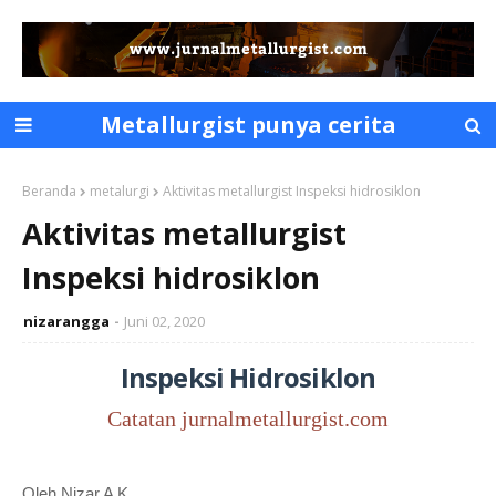
Metallurgist punya cerita
Beranda
metalurgi
Aktivitas metallurgist Inspeksi hidrosiklon
Aktivitas metallurgist
Inspeksi hidrosiklon
nizarangga
Juni 02, 2020
Inspeksi Hidrosiklon
Catatan jurnalmetallurgist.com
Oleh Nizar A K