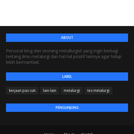
ABOUT
Personal blog dari seorang metallurgist yang ingin berbagi
tentang ilmu metalurgi dan hal-hal positif lainnya agar hidup
lebih bermanfaat.
LABEL
kerjaan pas cuti
lain-lain
metalurgi
tes metalurgi
PENGUNJUNG