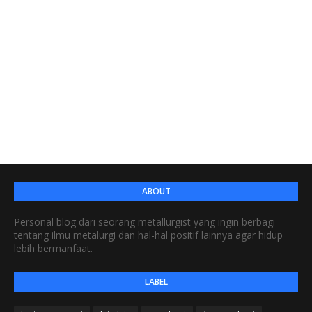
ABOUT
Personal blog dari seorang metallurgist yang ingin berbagi
tentang ilmu metalurgi dan hal-hal positif lainnya agar hidup
lebih bermanfaat.
LABEL