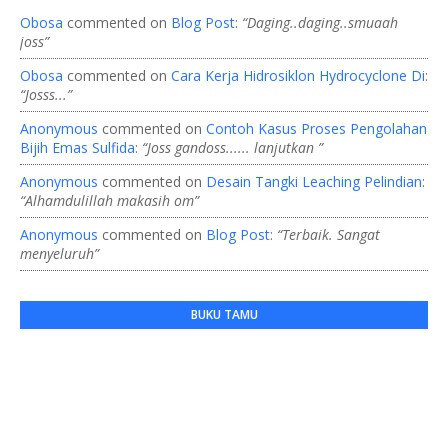
Obosa
commented on
Blog Post
:
“Daging..daging..smuaah
joss”
Obosa
commented on
Cara Kerja Hidrosiklon Hydrocyclone Di
:
“Josss...”
Anonymous
commented on
Contoh Kasus Proses Pengolahan
Bijih Emas Sulfida
:
“Joss gandoss...... lanjutkan ”
Anonymous
commented on
Desain Tangki Leaching Pelindian
:
“Alhamdulillah makasih om”
Anonymous
commented on
Blog Post
:
“Terbaik. Sangat
menyeluruh”
BUKU TAMU